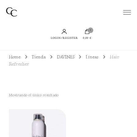
Todo lo que necesitas para lucir un cabello bien cuidado, sano y con productos
Cuidamos de tu Cabello
sostenibles
0
LOGIN/REGISTER
0,00 €
Home
Tienda
DAVINES
Líneas
Hair
Refresher
Mostrando el único resultado