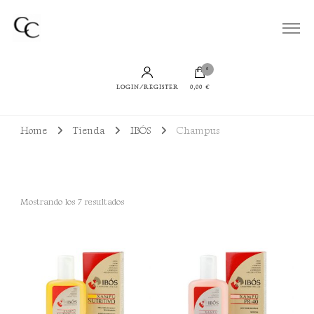
Todo lo que necesitas para lucir un cabello bien cuidado, sano y con productos
Cuidamos de tu Cabello
sostenibles
0
LOGIN/REGISTER
0,00 €
Home
Tienda
IBÓS
Champus
Ordenado
Mostrando los 7 resultados
por
puntuación
media