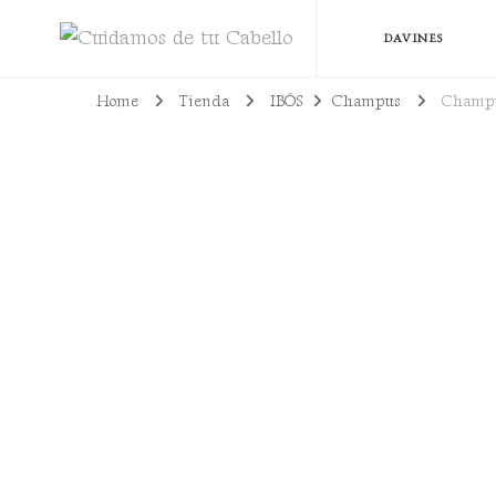
Cuidamos de tu Cabello
Todo lo que necesitas para lucir un cabello bien cuidado, sano y con pro
DAVINES
Home
Tienda
IBÓS
Champus
Champ