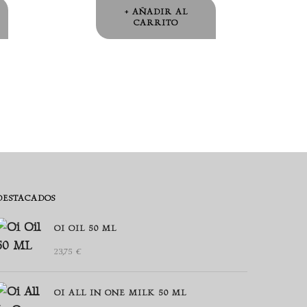
AÑADIR AL
CARRITO
DESTACADOS
OI OIL 50 ML
23,75
€
OI ALL IN ONE MILK 50 ML