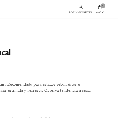
0
LOGIN/REGISTER
0,00 €
cal
bum). Recomendado para estados seborréicos e
riza, estimula y refresca. Observa tendencia a secar