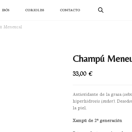
ductos sostenibles
IBÓS
CORIOLISS
CONTACTO
ú Meneucal
Champú Meneu
33,00
€
Antioxidante de la grasa (se
hiperhidrosis (sudor). Desodo
la piel.
Xampú de 2ª generación