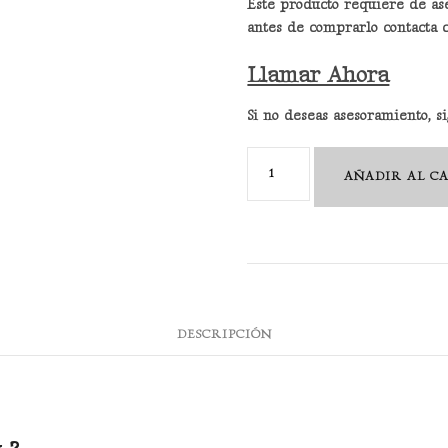
Este producto requiere de as
antes de comprarlo contacta 
Llamar Ahora
Si no deseas asesoramiento, 
Champú
AÑADIR AL C
Meneucal
cantidad
DESCRIPCIÓN