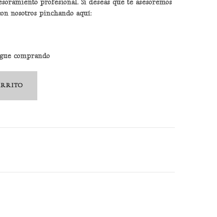
esoramiento profesional. Si deseas que te asesoremos
con nosotros pinchando aquí:
sigue comprando
ARRITO