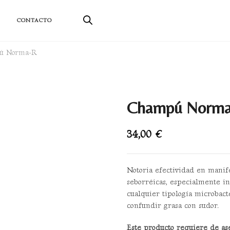
ductos sostenibles
CONTACTO
ú Norma-R
Champú Norm
34,00
€
Notoria efectividad en manife
seborréicas, especialmente in
cualquier tipología microbact
confundir grasa con sudor.
Este producto requiere de as