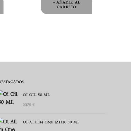
AÑADIR AL
CARRITO
DESTACADOS
OI OIL 50 ML
23,75
€
OI ALL IN ONE MILK 50 ML