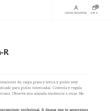
0
LOGIN/REGISTER
0,00 €
a-R
staciones de caspa grasa y tóxica y pieles muy
dicado para pieles intoxicadas. Controla y regula
eriana. Observa una acusada tendencia a secar. No
esoramiento profesional. Si deseas que te asesoremos