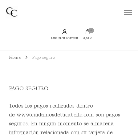
Todo lo que necesitas para lucir un cabello bien cuidado, sano y con productos
Cuidamos de tu Cabello
sostenibles
0
LOGIN/REGISTER
0,00 €
Home
Pago seguro
PAGO SEGURO
Todos los pagos realizados dentro
de
www.cuidamosdetucabello.com
son pagos
seguros. En ningún momento se almacena
información relacionada con su tarjeta de