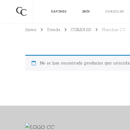
Cuidamos de tu Cabello
Todo lo que necesitas para lucir un cabello bien cuidado, sano y con pro
DAVINES
IBÓS
CORIOLISS
Home
Tienda
CORIOLISS
Planchas C3
No se han encontrado productos que coincidan