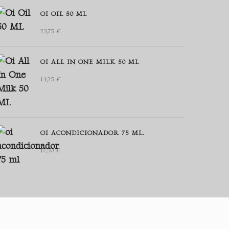
OI OIL 50 ML
23,75
€
OI ALL IN ONE MILK 50 ML
14,25
€
OI ACONDICIONADOR 75 ML.
17,50
€