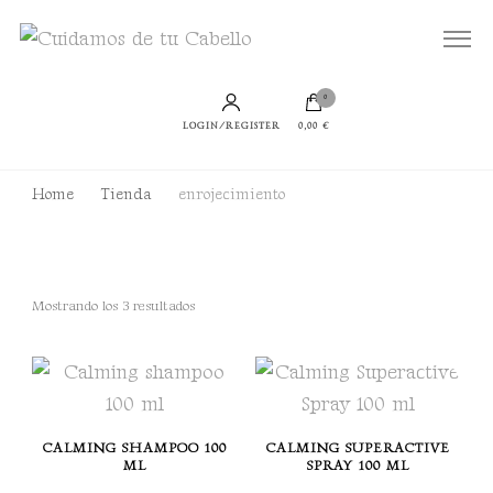
Todo lo que necesitas para lucir un cabello bien cuidado, sano y con productos
Cuidamos de tu Cabello
sostenibles
0
LOGIN/REGISTER
0,00 €
Home
Tienda
enrojecimiento
Ordenado
Mostrando los 3 resultados
por
puntuación
media
CALMING SHAMPOO 100
CALMING SUPERACTIVE
ML
SPRAY 100 ML