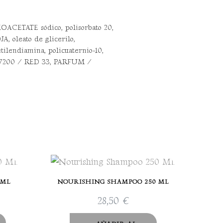
HOACETATE sódico, polisorbato 20,
oleato de glicerilo,
ilendiamina, policuaternio-10,
 17200 / RED 33, PARFUM /
 ML
NOURISHING SHAMPOO 250 ML
28,50
€