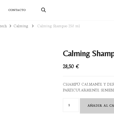
ductos sostenibles
CONTACTO
tech
Calming
Calming Shampoo 250 ml
Calming Shamp
28,50
€
CHAMPÚ CALMANTE Y DE
PARTICULARMENTE SENSIBI
Calming
AÑADIR AL C
Shampoo