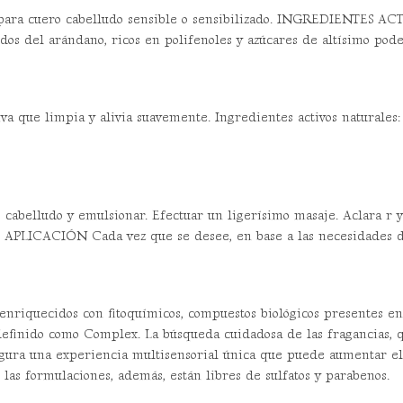
ara cuero cabelludo sensible o sensibilizado. INGREDIENTES AC
dos del arándano, ricos en polifenoles y azúcares de altísimo pode
 que limpia y alivia suavemente. Ingredientes activos naturales: 
cabelludo y emulsionar. Efectuar un ligerísimo masaje. Aclara r y 
LICACIÓN Cada vez que se desee, en base a las necesidades de
enriquecidos con fitoquímicos, compuestos biológicos presentes en 
efinido como Complex. La búsqueda cuidadosa de las fragancias, q
egura una experiencia multisensorial única que puede aumentar el 
 las formulaciones, además, están libres de sulfatos y parabenos.