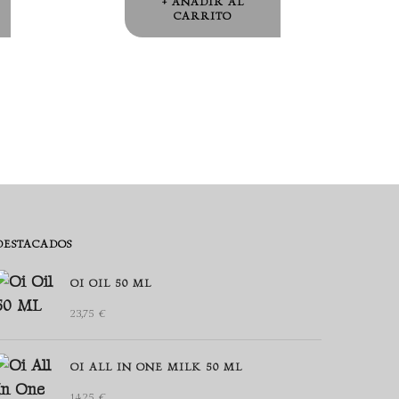
AÑADIR AL
CARRITO
DESTACADOS
OI OIL 50 ML
23,75
€
OI ALL IN ONE MILK 50 ML
14,25
€