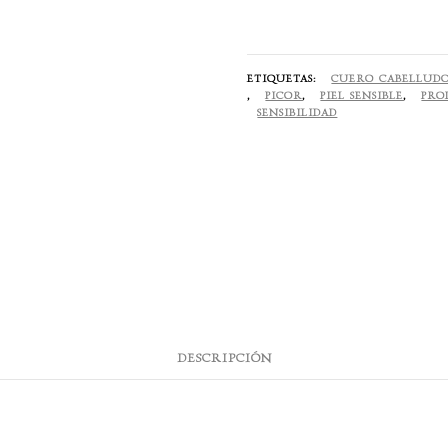
250
ml
cantidad
ETIQUETAS:
CUERO CABELLUDO
,
PICOR
,
PIEL SENSIBLE
,
PRO
SENSIBILIDAD
DESCRIPCIÓN