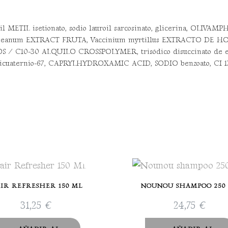
METIL isetionato, sodio lauroil sarcosinato, glicerina, OLIVAMP
eanum EXTRACT FRUTA, Vaccinium myrtillus EXTRACTO DE HOJA, 
TOS / C10-30 ALQUILO CROSSPOLYMER, trisódico disuccinato de et
olicuaternio-67, CAPRYLHYDROXAMIC ACID, SODIO benzoato, CI
IR REFRESHER 150 ML
NOUNOU SHAMPOO 250
31,25
€
24,75
€