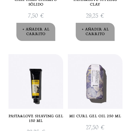
SÓLIDO
CLAY
7,50
€
29,25
€
AÑADIR AL
AÑADIR AL
CARRITO
CARRITO
PASTA&LOVE SHAVING GEL
MI CURL GEL OIL 250 ML
150 ML
27,50
€