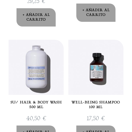
29,25
€
AÑADIR AL
AÑADIR AL
CARRITO
CARRITO
SU/ HAIR & BODY WASH
WELL-BEING SHAMPOO
500 ML
100 ML
40,50
€
17,50
€