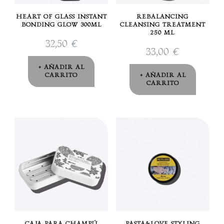
HEART OF GLASS INSTANT
REBALANCING
BONDING GLOW 300ML
CLEANSING TREATMENT
250 ML
32,50
€
33,00
€
AÑADIR AL
CARRITO
AÑADIR AL
CARRITO
CAJA PARA CHAMPÚ
PASTA&LOVE STYLING