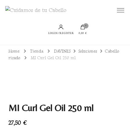
Todo lo que necesitas para lucir un cabello bien cuidado, sano y con productos
Cuidamos de tu Cabello
sostenibles
0
LOGIN/REGISTER
0,00 €
Home
Tienda
DAVINES
Soluciones
Cabello
rizado
MI Curl Gel Oil 250 ml
MI Curl Gel Oil 250 ml
27,50
€