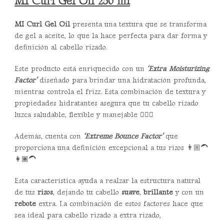
MI Curl Gel Oil 250 ml
MI Curl Gel Oil
presenta una textura que se transforma
de gel a aceite, lo que la hace perfecta para dar forma y
definición al cabello rizado.
Este producto está enriquecido con un
‘Extra Moisturizing
Factor’
diseñado para brindar una hidratación profunda,
mientras controla el frizz. Esta combinación de textura y
propiedades hidratantes asegura que tu cabello rizado
luzca saludable, flexible y manejable 💁🏼‍♀️
Además, cuenta con
‘Extreme Bounce Factor’
que
proporciona una definición excepcional a tus rizos 👨🏼‍🦱
👩🏾‍🦱
Esta característica ayuda a realzar la estructura natural
de tus
rizos
, dejando tu cabello
suave
,
brillante
y con un
rebote
extra. La combinación de estos factores hace que
sea ideal para cabello rizado a extra rizado,