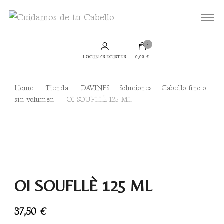
Todo lo que necesitas para lucir un cabello bien cuidado, sano y con productos
Cuidamos de tu Cabello
sostenibles
0
LOGIN/REGISTER
0,00 €
Home
Tienda
DAVINES
Soluciones
Cabello fino o
sin volumen
OI SOUFLLÈ 125 ML
OI SOUFLLÈ 125 ML
37,50
€