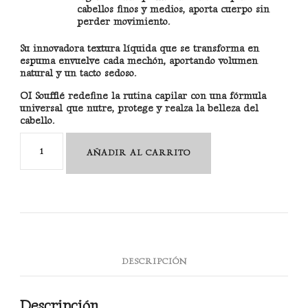
cabellos finos y medios
, aporta cuerpo sin
perder movimiento.
Su innovadora
textura líquida que se transforma en
espuma
envuelve cada mechón, aportando volumen
natural y un tacto sedoso.
OI Soufflé
redefine la rutina capilar con una fórmula
universal que nutre, protege y realza la belleza del
cabello.
OI
AÑADIR AL CARRITO
SOUFLLÈ
125
ML
cantidad
DESCRIPCIÓN
Descripción