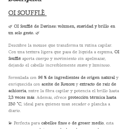
OI SOUFFLÈ
🌿
OI Soufflé de Davines: volumen, suavidad y brillo en
un solo gesto.
🌿
Descubre la mousse que transforma tu rutina capilar.
Con una textura ligera que pasa de líquida a espuma,
OI
Soufflé
aporta cuerpo y movimiento sin apelmazar,
dejando el cabello increíblemente suave y luminoso.
Formulada con
96 % de ingredientes de origen natural
y
enriquecida con
aceite de Roucou
y
extracto de raíz de
achicoria
, nutre la fibra capilar y potencia el brillo hasta
2,3 veces más
. Además, ofrece
protección térmica hasta
230 °C
, ideal para quienes usan secador o plancha a
diario.
💫 Perfecta para
cabellos finos o de grosor medio
, esta