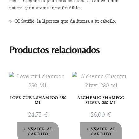
mousse vegana deja un acabado sedoso, con volumen
natural y un aroma inconfundible.
✨
OI Soufflé: la ligereza que da fuerza a tu cabello.
Productos relacionados
LOVE CURL SHAMPOO 250
ALCHEMIC SHAMPOO
ML
SILVER 280 ML
24,75
€
26,00
€
AÑADIR AL
AÑADIR AL
CARRITO
CARRITO