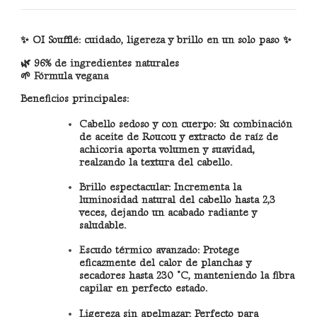
✨
OI Soufflé: cuidado, ligereza y brillo en un solo paso
✨
🌿
96% de ingredientes naturales
🌱
Fórmula vegana
Beneficios principales:
Cabello sedoso y con cuerpo:
Su combinación
de
aceite de Roucou
y
extracto de raíz de
achicoria
aporta volumen y suavidad,
realzando la textura del cabello.
Brillo espectacular:
Incrementa la
luminosidad natural del cabello hasta
2,3
veces
, dejando un acabado radiante y
saludable.
Escudo térmico avanzado:
Protege
eficazmente del calor de planchas y
secadores hasta
230 °C
, manteniendo la fibra
capilar en perfecto estado.
Ligereza sin apelmazar:
Perfecto para