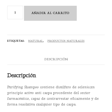
Purifying
AÑADIR AL CARRITO
Shampoo
250
ml
cantidad
ETIQUETAS:
NATURAL
,
PRODUCTOS NATURALES
DESCRIPCIÓN
Descripción
Purifying Shampoo contiene disulfuro de selenio,un
principio activo anti caspa procedente del sector
farmacéutico, capaz de contrarrestar eficazmente y de
forma resolutiva cualquier tipo de caspa.