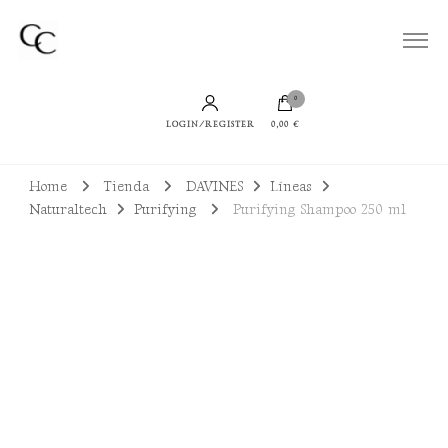
Todo lo que necesitas para lucir un cabello bien cuidado, sano y con productos
Cuidamos de tu Cabello
sostenibles
0
LOGIN/REGISTER
0,00 €
Home
Tienda
DAVINES
Líneas
Naturaltech
Purifying
Purifying Shampoo 250 ml