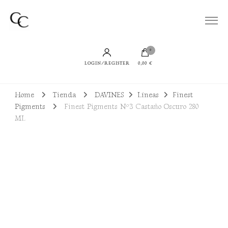
Todo lo que necesitas para lucir un cabello bien cuidado, sano y con productos
Cuidamos de tu Cabello
sostenibles
0
LOGIN/REGISTER
0,00 €
Home
Tienda
DAVINES
Líneas
Finest
Pigments
Finest Pigments Nº3 Castaño Oscuro 280
ML