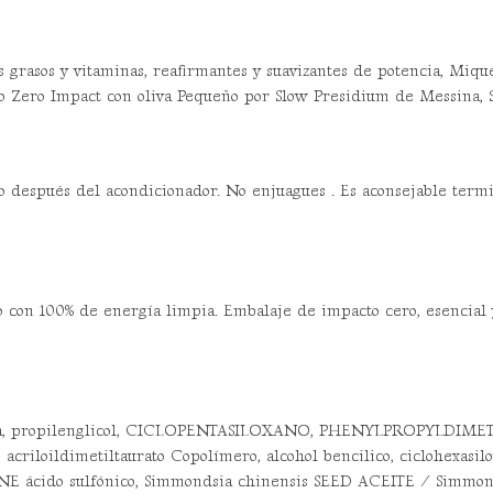
os grasos y vitaminas, reafirmantes y suavizantes de potencia, Mique
cto Zero Impact con oliva Pequeño por Slow Presidium de Messina, S
o después del acondicionador. No enjuagues . Es aconsejable termi
do con 100% de energía limpia. Embalaje de impacto cero, esencial 
, propilenglicol, CICLOPENTASILOXANO, PHENYLPROPYLDIMETHY
 acriloildimetiltaurato Copolímero, alcohol bencilico, ciclohexasilo
do sulfónico, Simmondsia chinensis SEED ACEITE / Simmondsia