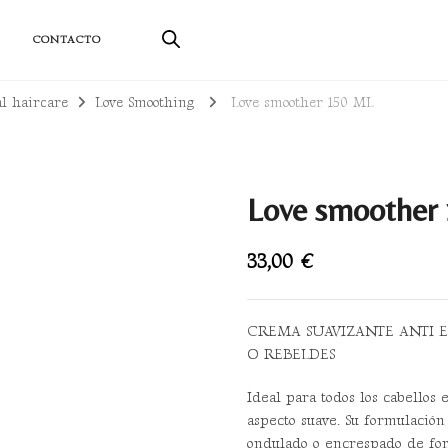
ductos sostenibles
CONTACTO
al haircare
Love Smoothing
Love smoother 150 ML
Love smoother
33,00
€
CREMA SUAVIZANTE ANTI 
O REBELDES
Ideal para todos los cabello
aspecto suave. Su formulación
ondulado o encrespado de for