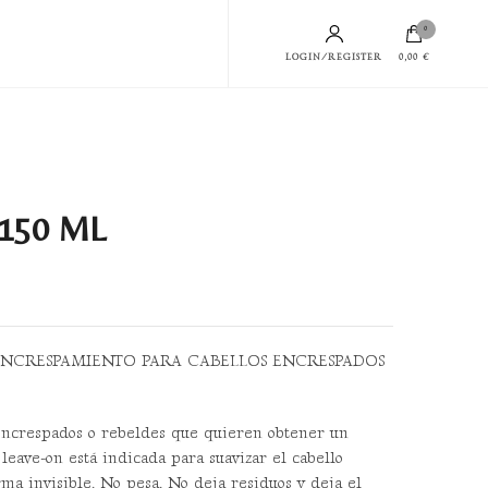
0
LOGIN/REGISTER
0,00 €
 150 ML
ENCRESPAMIENTO PARA CABELLOS ENCRESPADOS
s encrespados o rebeldes que quieren obtener un
 leave-on está indicada para suavizar el cabello
ma invisible. No pesa. No deja residuos y deja el