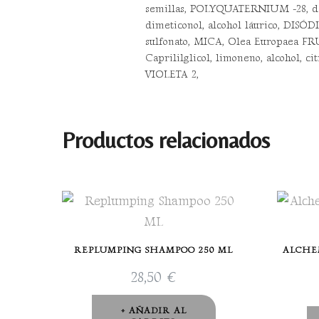
semillas, POLYQUATERNIUM -28, de
dimeticonol, alcohol láurico, DISÓD
sulfonato, MICA, Olea Europaea FRU
Caprililglicol, limoneno, alcohol,
VIOLETA 2,
Productos relacionados
REPLUMPING SHAMPOO 250 ML
ALCHE
28,50
€
AÑADIR AL