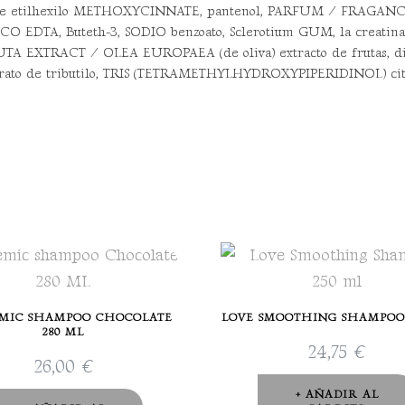
 etilhexilo METHOXYCINNATE, pantenol, PARFUM / FRAGANCIA, t
ICO EDTA, Buteth-3, SODIO benzoato, Sclerotium GUM, la creatina,
TA EXTRACT / OLEA EUROPAEA (de oliva) extracto de frutas, dióx
 citrato de tributilo, TRIS (TETRAMETHYLHYDROXYPIPERIDINOL) citra
MIC SHAMPOO CHOCOLATE
LOVE SMOOTHING SHAMPOO 
280 ML
24,75
€
26,00
€
AÑADIR AL