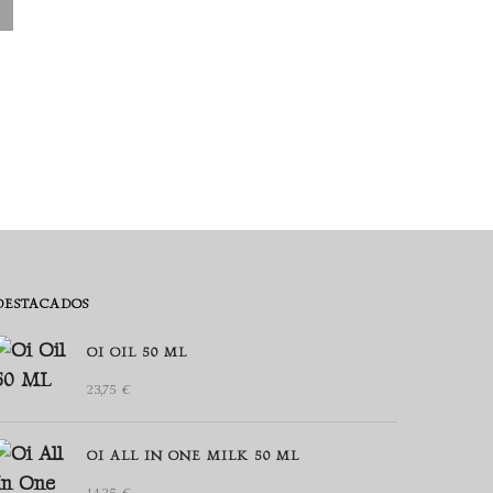
DESTACADOS
OI OIL 50 ML
23,75
€
OI ALL IN ONE MILK 50 ML