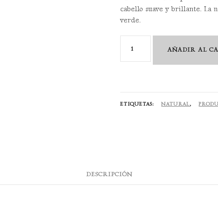
cabello suave y brillante. La 
verde.
Love
AÑADIR AL C
smoother
150
ML
cantidad
ETIQUETAS:
NATURAL
,
PRODU
DESCRIPCIÓN