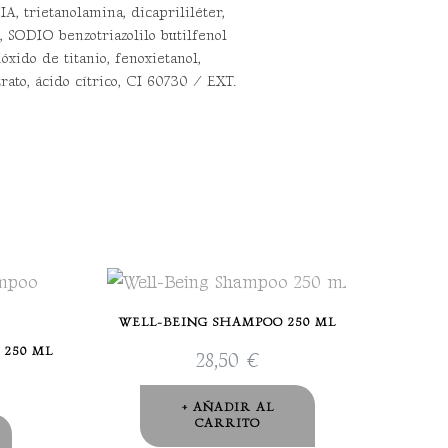
rietanolamina, dicaprililéter,
 SODIO benzotriazolilo butilfenol
ido de titanio, fenoxietanol,
to, ácido cítrico, CI 60730 / EXT.
WELL-BEING SHAMPOO 250 ML
250 ML
28,50
€
AÑADIR AL
CARRITO