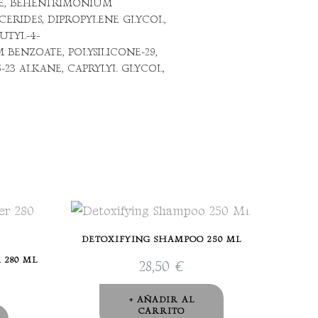
NE, BEHENTRIMONIUM
ERIDES, DIPROPYLENE GLYCOL,
UTYL-4-
ENZOATE, POLYSILICONE-29,
-23 ALKANE, CAPRYLYL GLYCOL,
DETOXIFYING SHAMPOO 250 ML
 280 ML
28,50
€
AÑADIR AL
CARRITO