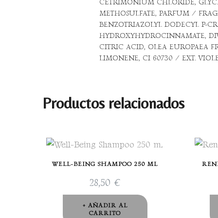
CETRIMONIUM CHLORIDE, GLYCE
METHOSULFATE, PARFUM / FRAG
BENZOTRIAZOLYL DODECYL P-CRE
HYDROXYHYDROCINNAMATE, DIV
CITRIC ACID, OLEA EUROPAEA FR
LIMONENE, CI 60730 / EXT. VIOLE
Productos relacionados
WELL-BEING SHAMPOO 250 ML
REN
28,50
€
AÑADIR AL
CARRITO