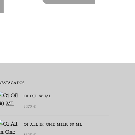
DESTACADOS
OI OIL 50 ML
23,75
€
OI ALL IN ONE MILK 50 ML
14,25
€