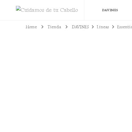
Cuidamos de tu Cabello
Todo lo que necesitas para lucir un cabello bien cuidado, sano y con pro
DAVINES
Home
Tienda
DAVINES
Líneas
Essenti