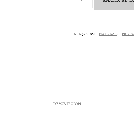
AÑADIR AL C
Smoothing
Instant
Mask
250
ETIQUETAS:
NATURAL
,
PRODU
ml
cantidad
DESCRIPCIÓN