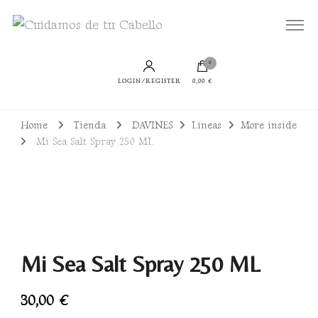
Todo lo que necesitas para lucir un cabello bien cuidado, sano y con productos
Cuidamos de tu Cabello
sostenibles
0
LOGIN/REGISTER
0,00 €
Home
Tienda
DAVINES
Líneas
More inside
Mi Sea Salt Spray 250 ML
Mi Sea Salt Spray 250 ML
30,00
€