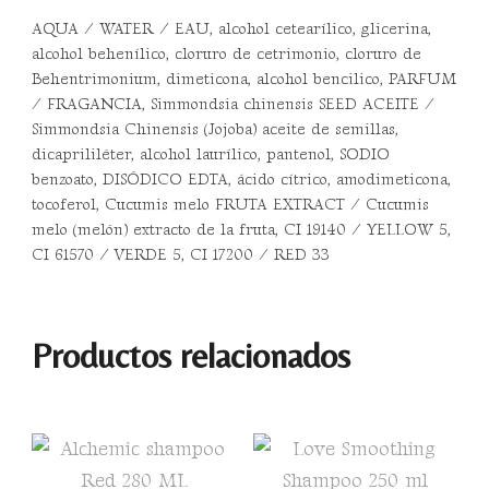
AQUA / WATER / EAU, alcohol cetearílico, glicerina,
alcohol behenílico, cloruro de cetrimonio, cloruro de
Behentrimonium, dimeticona, alcohol bencilico, PARFUM
/ FRAGANCIA, Simmondsia chinensis SEED ACEITE /
Simmondsia Chinensis (Jojoba) aceite de semillas,
dicaprililéter, alcohol laurílico, pantenol, SODIO
benzoato, DISÓDICO EDTA, ácido cítrico, amodimeticona,
tocoferol, Cucumis melo FRUTA EXTRACT / Cucumis
melo (melón) extracto de la fruta, CI 19140 / YELLOW 5,
CI 61570 / VERDE 5, CI 17200 / RED 33
Productos relacionados