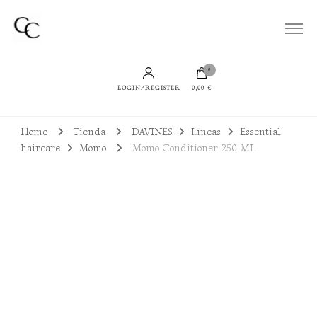
Todo lo que necesitas para lucir un cabello bien cuidado, sano y con productos
Cuidamos de tu Cabello
sostenibles
0
LOGIN/REGISTER
0,00 €
Home
Tienda
DAVINES
Líneas
Essential
haircare
Momo
Momo Conditioner 250 ML