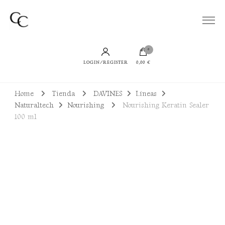
Todo lo que necesitas para lucir un cabello bien cuidado, sano y con productos
Cuidamos de tu Cabello
sostenibles
0
LOGIN/REGISTER
0,00 €
Home
Tienda
DAVINES
Líneas
Naturaltech
Nourishing
Nourishing Keratin Sealer
100 ml