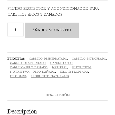
FLUIDO PROTECTOR Y ACONDICIONADOR PARA
CABELLOS SECOS Y DAÑADOS
Nourishing
AÑADIR AL CARRITO
Keratin
Sealer
100
ml
ETIQUETAS:
CABELLO DESHIDRATADO
,
CABELLO ESTROPEADO
,
cantidad
CABELLO MALTRATADO
,
CABELLO SECO
,
CABELLO/PELO DAÑADO
,
NATURAL
,
NUTRICIÓN
,
NUTRITIVO
,
PELO DAÑADO
,
PELO ESTROPEADO
,
PELO SECO
,
PRODUCTOS NATURALES
DESCRIPCIÓN
Descripción