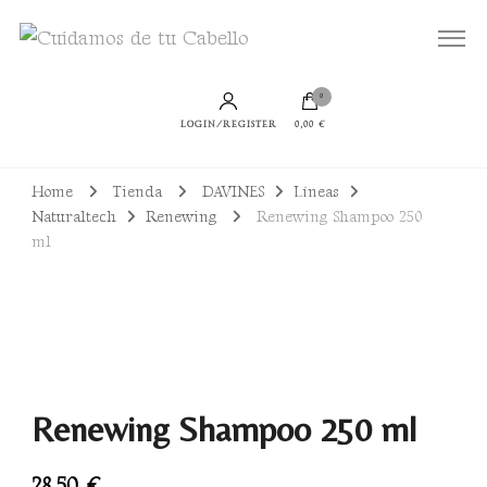
Todo lo que necesitas para lucir un cabello bien cuidado, sano y con productos
Cuidamos de tu Cabello
sostenibles
0
LOGIN/REGISTER
0,00 €
Home
Tienda
DAVINES
Líneas
Naturaltech
Renewing
Renewing Shampoo 250
ml
Renewing Shampoo 250 ml
28,50
€