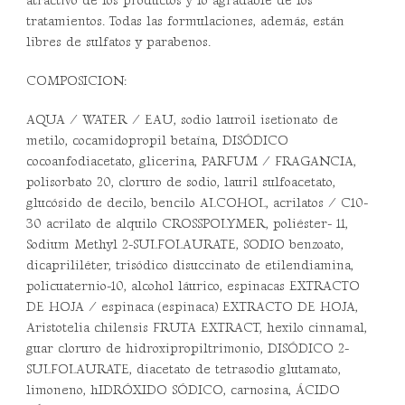
atractivo de los productos y lo agradable de los
tratamientos. Todas las formulaciones, además, están
libres de sulfatos y parabenos.
COMPOSICION:
AQUA / WATER / EAU, sodio lauroil isetionato de
metilo, cocamidopropil betaína, DISÓDICO
cocoanfodiacetato, glicerina, PARFUM / FRAGANCIA,
polisorbato 20, cloruro de sodio, lauril sulfoacetato,
glucósido de decilo, bencilo ALCOHOL, acrilatos / C10-
30 acrilato de alquilo CROSSPOLYMER, poliéster- 11,
Sodium Methyl 2-SULFOLAURATE, SODIO benzoato,
dicaprililéter, trisódico disuccinato de etilendiamina,
policuaternio-10, alcohol láurico, espinacas EXTRACTO
DE HOJA / espinaca (espinaca) EXTRACTO DE HOJA,
Aristotelia chilensis FRUTA EXTRACT, hexilo cinnamal,
guar cloruro de hidroxipropiltrimonio, DISÓDICO 2-
SULFOLAURATE, diacetato de tetrasodio glutamato,
limoneno, hIDRÓXIDO SÓDICO, carnosina, ÁCIDO