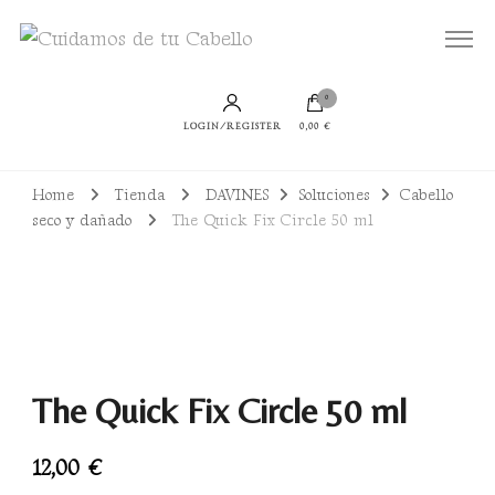
Todo lo que necesitas para lucir un cabello bien cuidado, sano y con productos
Cuidamos de tu Cabello
sostenibles
0
LOGIN/REGISTER
0,00 €
Home
Tienda
DAVINES
Soluciones
Cabello
seco y dañado
The Quick Fix Circle 50 ml
The Quick Fix Circle 50 ml
12,00
€