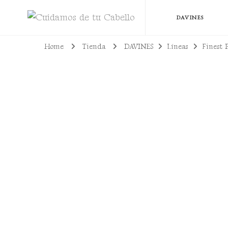
Cuidamos de tu Cabello
Todo lo que necesitas para lucir un cabello bien cuidado, sano y con pro
DAVINES
Home
Tienda
DAVINES
Líneas
Finest