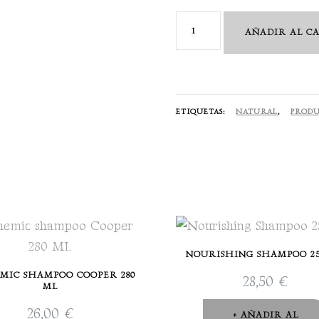
Finest
AÑADIR AL C
Pigments
Gloss
280
ML
ETIQUETAS:
NATURAL
,
PRODU
cantidad
NOURISHING SHAMPOO 2
MIC SHAMPOO COOPER 280
28,50
€
ML
26,00
€
AÑADIR AL