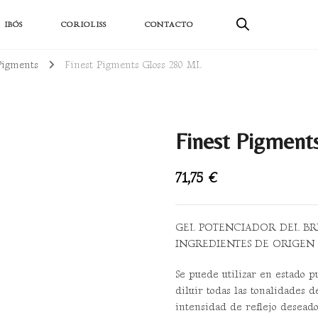
ductos sostenibles
IBÓS
CORIOLISS
CONTACTO
 Pigments
Finest Pigments Gloss 280 ML
Finest Pigment
71,75
€
GEL POTENCIADOR DEL BR
INGREDIENTES DE ORIGEN
Se puede utilizar en estado p
diluir todas las tonalidades d
intensidad de reflejo deseado