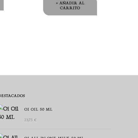
AÑADIR AL
CARRITO
DESTACADOS
OI OIL 50 ML
23,75
€