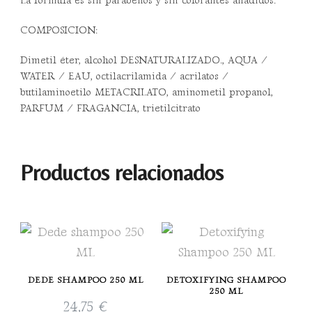
La fórmula es sin parabenos y sin colorantes añadidos.
COMPOSICION:
Dimetil éter, alcohol DESNATURALIZADO., AQUA /
WATER / EAU, octilacrilamida / acrilatos /
butilaminoetilo METACRILATO, aminometil propanol,
PARFUM / FRAGANCIA, trietilcitrato
Productos relacionados
DEDE SHAMPOO 250 ML
DETOXIFYING SHAMPOO
250 ML
24,75
€