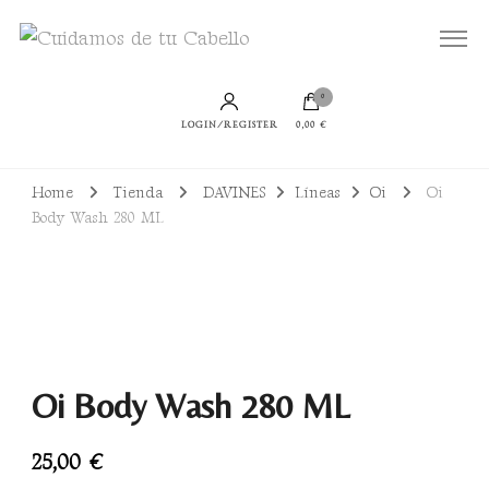
Todo lo que necesitas para lucir un cabello bien cuidado, sano y con productos
Cuidamos de tu Cabello
sostenibles
0
LOGIN/REGISTER
0,00 €
Home
Tienda
DAVINES
Líneas
Oi
Oi
Body Wash 280 ML
Oi Body Wash 280 ML
25,00
€