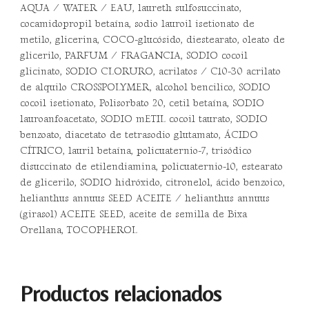
AQUA / WATER / EAU, laureth sulfosuccinato,
cocamidopropil betaína, sodio lauroil isetionato de
metilo, glicerina, COCO-glucósido, diestearato, oleato de
glicerilo, PARFUM / FRAGANCIA, SODIO cocoil
glicinato, SODIO CLORURO, acrilatos / C10-30 acrilato
de alquilo CROSSPOLYMER, alcohol bencilico, SODIO
cocoil isetionato, Polisorbato 20, cetil betaína, SODIO
lauroanfoacetato, SODIO mETIL cocoil taurato, SODIO
benzoato, diacetato de tetrasodio glutamato, ÁCIDO
CÍTRICO, lauril betaína, policuaternio-7, trisódico
disuccinato de etilendiamina, policuaternio-10, estearato
de glicerilo, SODIO hidróxido, citronelol, ácido benzoico,
helianthus annuus SEED ACEITE / helianthus annuus
(girasol) ACEITE SEED, aceite de semilla de Bixa
Orellana, TOCOPHEROL
Productos relacionados