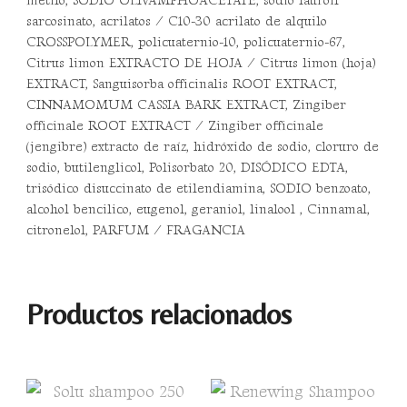
metilo, SODIO OLIVAMPHOACETATE, sodio lauroil
sarcosinato, acrilatos / C10-30 acrilato de alquilo
CROSSPOLYMER, policuaternio-10, policuaternio-67,
Citrus limon EXTRACTO DE HOJA / Citrus limon (hoja)
EXTRACT, Sanguisorba officinalis ROOT EXTRACT,
CINNAMOMUM CASSIA BARK EXTRACT, Zingiber
officinale ROOT EXTRACT / Zingiber officinale
(jengibre) extracto de raíz, hidróxido de sodio, cloruro de
sodio, butilenglicol, Polisorbato 20, DISÓDICO EDTA,
trisódico disuccinato de etilendiamina, SODIO benzoato,
alcohol bencilico, eugenol, geraniol, linalool , Cinnamal,
citronelol, PARFUM / FRAGANCIA
Productos relacionados