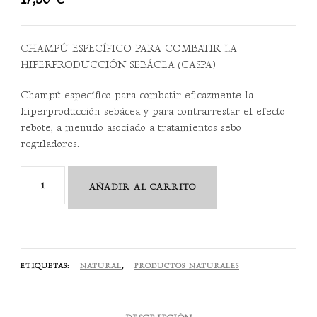
CHAMPÚ ESPECÍFICO PARA COMBATIR LA
HIPERPRODUCCIÓN SEBÁCEA (CASPA)
Champú específico para combatir eficazmente la
hiperproducción sebácea y para contrarrestar el efecto
rebote, a menudo asociado a tratamientos sebo
reguladores.
Rebalancing
AÑADIR AL CARRITO
shampoo
100
ml
cantidad
ETIQUETAS:
NATURAL
,
PRODUCTOS NATURALES