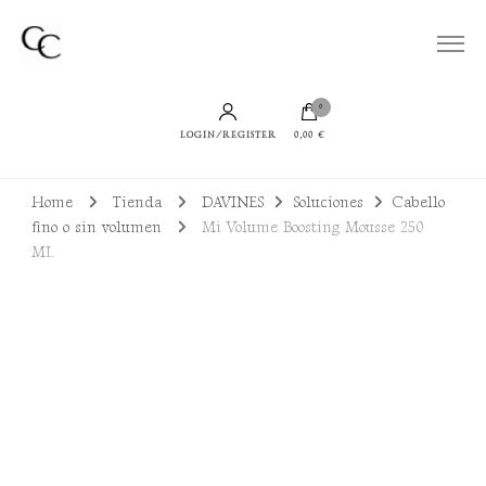
Todo lo que necesitas para lucir un cabello bien cuidado, sano y con productos
Cuidamos de tu Cabello
sostenibles
0
LOGIN/REGISTER
0,00 €
Home
Tienda
DAVINES
Soluciones
Cabello
fino o sin volumen
Mi Volume Boosting Mousse 250
ML